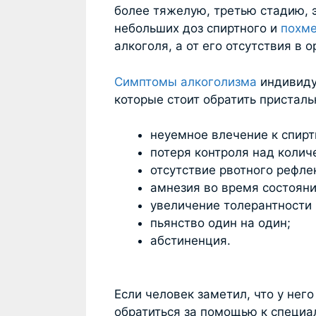
более тяжелую, третью стадию, э
небольших доз спиртного и
похм
алкоголя, а от его отсутствия в 
Симптомы алкоголизма
индивиду
которые стоит обратить присталь
неуемное влечение к спир
потеря контроля над колич
отсутствие рвотного рефле
амнезия во время состояни
увеличение толерантности 
пьянство один на один;
абстиненция.
Если человек заметил, что у нег
обратиться за помощью к специа