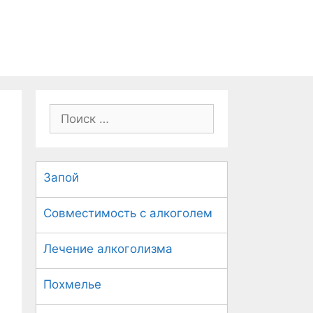
П
о
и
с
Запой
к
:
Совместимость с алкоголем
Лечение алкоголизма
Похмелье