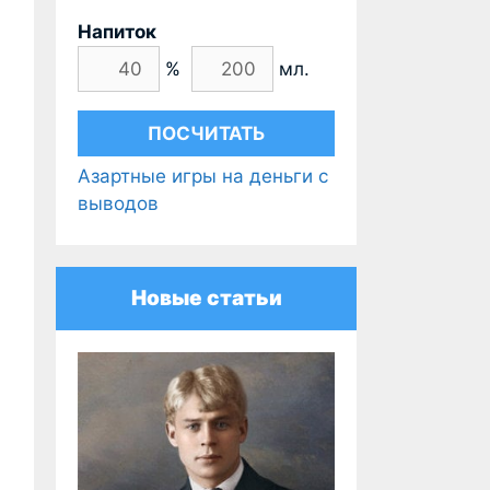
Напиток
%
мл.
Азартные игры на деньги с
выводов
Новые статьи