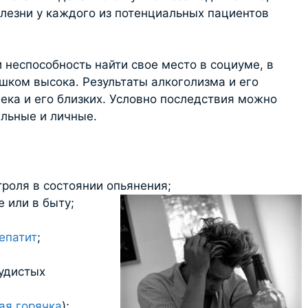
олезни у каждого из потенциальных пациентов
 неспособность найти свое место в социуме, в
шком высока. Результаты алкоголизма и его
ека и его близких. Условно последствия можно
льные и личные.
троля в состоянии опьянения;
 или в быту;
епатит
;
судистых
ая горячка
);