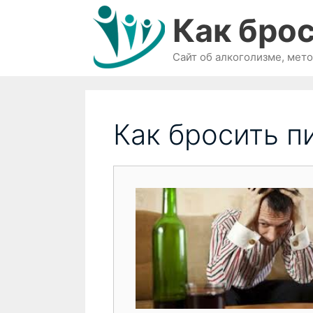
Перейти
Как брос
к
содержимому
Сайт об алкоголизме, мет
Как бросить п