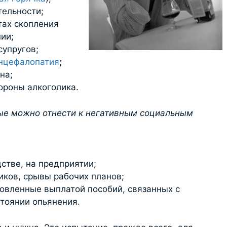
тельности;
тах скопления
ии;
супругов;
энцефалопатия
;
на;
ороны алкоголика.
рые можно отнести к негативным социальным
стве, на предприятии;
иков, срывы рабочих планов;
овленные выплатой пособий, связанных с
тоянии опьянения.