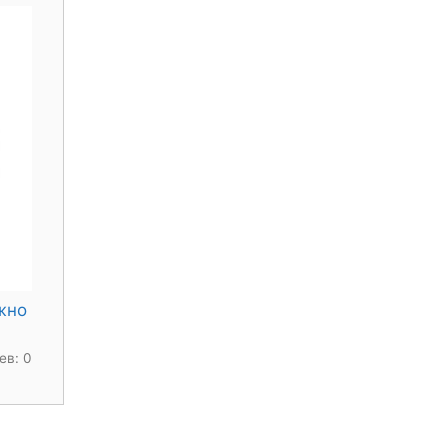
жно
ев: 0