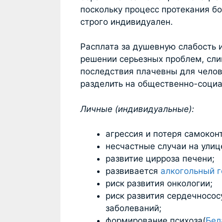
поскольку процесс протекания б
строго индивидуален.
Расплата за душевную слабость и
решении серьезных проблем, сли
последствия плачевны для челов
разделить на общественно-социа
Личные (индивидуальные):
агрессия и потеря самокон
несчастные случаи на улице
развитие цирроза печени;
развивается
алкогольный г
риск развития онкологии;
риск развития сердечносо
заболеваний;
формирование психоза(
Бел