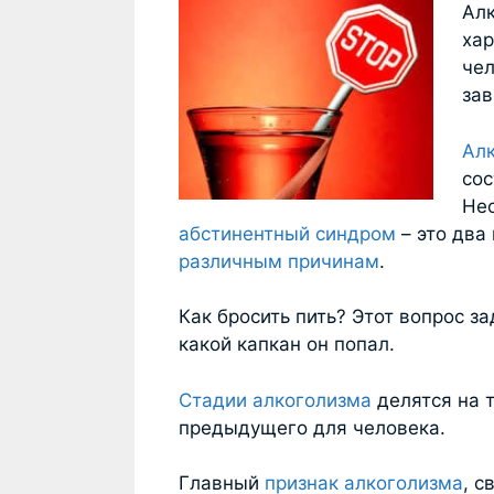
Алк
ха
чел
зав
Алк
сос
Нео
абстинентный синдром
– это два
различным причинам
.
Как бросить пить? Этот вопрос з
какой капкан он попал.
Стадии алкоголизма
делятся на 
предыдущего для человека.
Главный
признак алкоголизма
, с