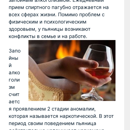
прием спиртного пагубно отражается на
всех сферах жизни. Помимо проблем с
физическим и психологическим
здоровьем, у пьяницы возникают
конфликты в семье и на работе.
Запо
йны
й
алко
голи
зм
счит
аетс
я проявлением 2 стадии аномалии,
которая называется наркотической. В этот
период своим поведением пьяница