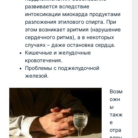
развивается вследствие
интоксикации миокарда продуктами
разложения этилового спирта. При
этом возникает аритмия (нарушение
сердечного ритма), а в некоторых
случаях – даже остановка сердца.
Кишечные и желудочные
кровотечения.
Проблемы с поджелудочной
железой.
Возм
ожн
ы
такж
е
отра
влен