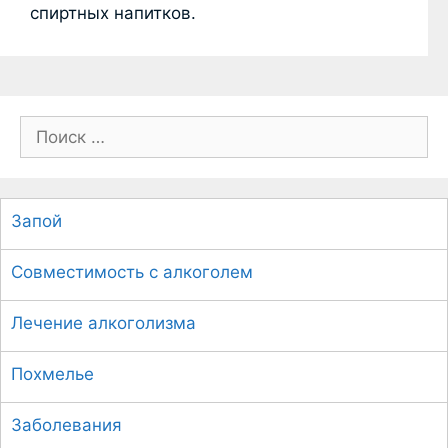
спиртных напитков.
П
о
и
с
Запой
к
:
Совместимость с алкоголем
Лечение алкоголизма
Похмелье
Заболевания