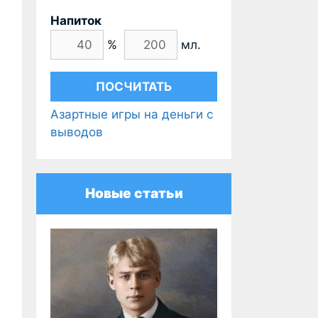
Напиток
%
мл.
Азартные игры на деньги с
выводов
Новые статьи