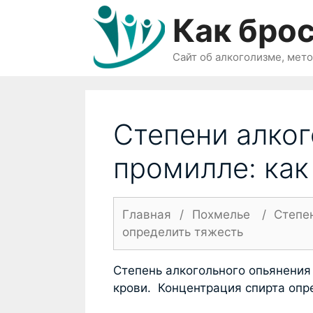
Перейти
Как брос
к
содержимому
Сайт об алкоголизме, мет
Степени алког
промилле: как
Главная
/
Похмелье
/
Степен
определить тяжесть
Степень алкогольного опьянения
крови. Концентрация спирта опр