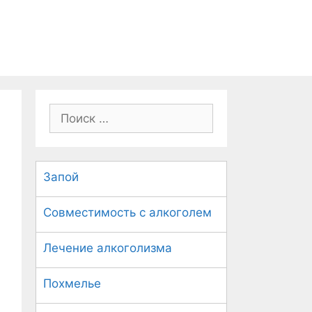
П
о
и
с
Запой
к
:
Совместимость с алкоголем
Лечение алкоголизма
Похмелье