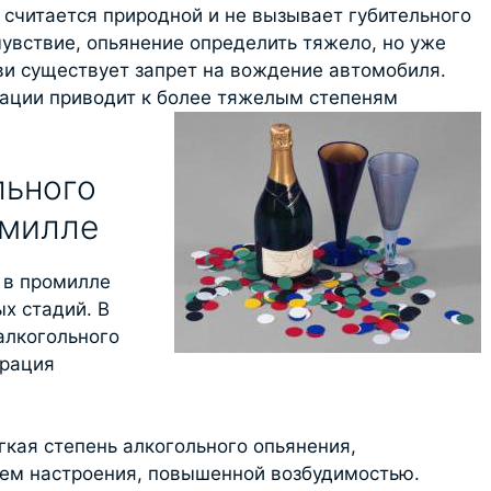
 считается природной и не вызывает губительного
чувствие, опьянение определить тяжело, но уже
ови существует запрет на вождение автомобиля.
рации приводит к более тяжелым степеням
льного
омилле
 в промилле
х стадий. В
алкогольного
трация
гкая степень алкогольного опьянения,
ем настроения, повышенной возбудимостью.