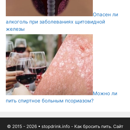
Опасен ли
алкоголь при заболеваниях щитовидной
железы
Можно ли
пить спиртное больным псориазом?
© 2015 - 2026
• stopdrink.info - Как бросить пить. Сайт