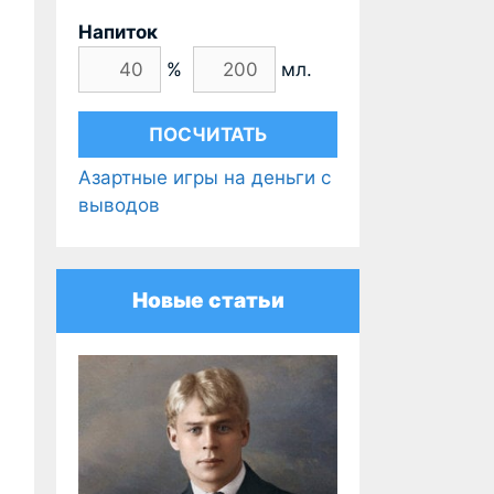
Напиток
%
мл.
Азартные игры на деньги с
выводов
Новые статьи