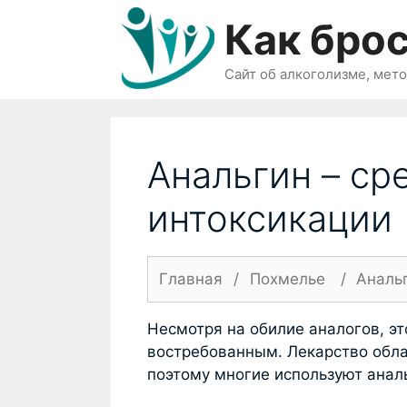
Перейти
Как брос
к
содержимому
Сайт об алкоголизме, мет
Анальгин – ср
интоксикации
Главная
/
Похмелье
/
Анальг
Несмотря на обилие аналогов, э
востребованным. Лекарство об
поэтому многие используют анал