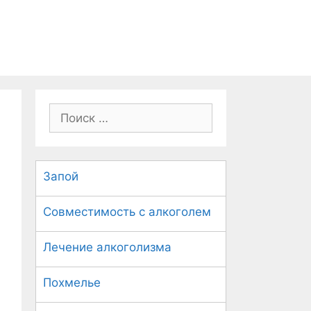
П
о
и
с
Запой
к
:
Совместимость с алкоголем
Лечение алкоголизма
Похмелье