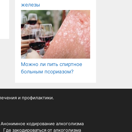
железы
Можно ли пить спиртное
больным псориазом?
 лечения и профилактики.
Анонимное кодирование алкоголизма
Где закодироваться от алкоголизма