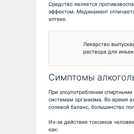
Средство является противовосп
эффектом. Медикамент отличаетс
аптеке.
Лекарство выпускае
раствора для инъек
Симптомы алкогол
При злоупотреблении спиртными 
системам организма. Во время а
солевой баланс, большинство п
Из-за действия токсинов челове
как: