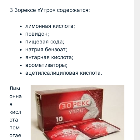
В Зорексе «Утро» содержатся:
лимонная кислота;
повидон;
пищевая сода;
натрия бензоат;
янтарная кислота;
ароматизаторы;
ацетилсалициловая кислота.
Лим
онна
я
кисл
ота
пом
огае