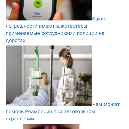
Какие
погрешности имеют алкотестеры,
применяемые сотрудниками полиции на
дорогах
Чем может
помочь Реамберин при алкогольном
отравлении