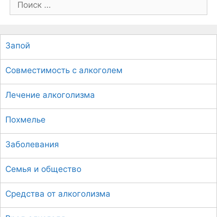
П
о
и
с
Запой
к
:
Совместимость с алкоголем
Лечение алкоголизма
Похмелье
Заболевания
Семья и общество
Средства от алкоголизма