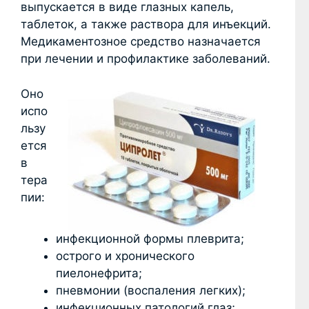
выпускается в виде глазных капель,
таблеток, а также раствора для инъекций.
Медикаментозное средство назначается
при лечении и профилактике заболеваний.
Оно
испо
льзу
ется
в
тера
пии:
инфекционной формы плеврита;
острого и хронического
пиелонефрита;
пневмонии (воспаления легких);
инфекционных патологий глаз;