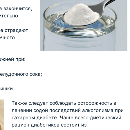
а закончится,
ительно
ые страдают
ечного
ожней при:
елудочного сока;
кишки.
Также следует соблюдать осторожность в
лечении содой последствий алкоголизма при
сахарном диабете. Чаще всего диетический
рацион диабетиков состоит из