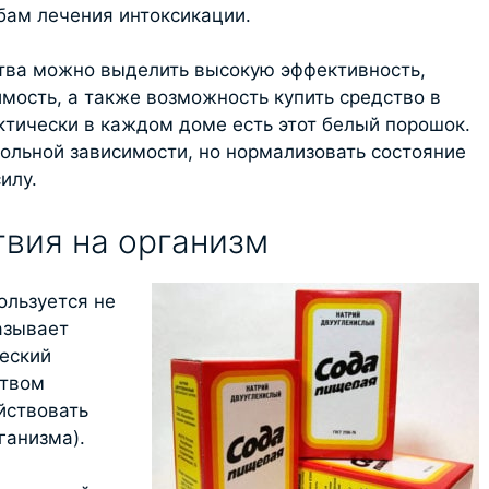
бам лечения интоксикации.
тва можно выделить высокую эффективность,
мость, а также возможность купить средство в
ктически в каждом доме есть этот белый порошок.
гольной зависимости, но нормализовать состояние
илу.
вия на организм
ользуется не
азывает
еский
ством
йствовать
ганизма).