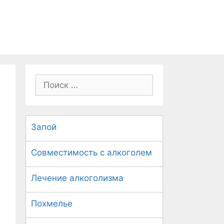
П
о
и
с
Запой
к
:
Совместимость с алкоголем
Лечение алкоголизма
Похмелье