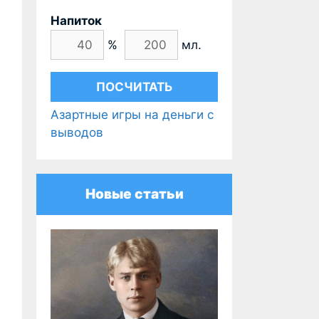
Напиток
%
мл.
Азартные игры на деньги с
выводов
Новые статьи