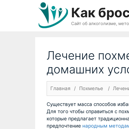
Перейти
Как брос
к
содержимому
Сайт об алкоголизме, мет
Лечение похме
домашних усл
Главная
/
Похмелье
/
Лечен
Существует масса способов изба
Для того чтобы справиться с по
которые предлагает традиционн
предпочтение
народным методам