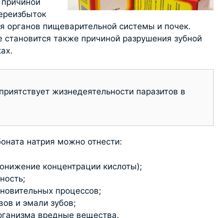
 причиной
Переизбыток
я органов пищеварительной системы и почек.
е становится также причиной разрушения зубной
ах.
приятствует жизнедеятельности паразитов в
оната натрия можно отнести:
понижение концентрации кислоты);
ность;
ановительных процессов;
ов и эмали зубов;
организма вредные вещества.