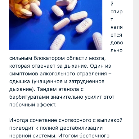
й
спир
т
явля
ется
дово
льно
сильным блокатором области мозга,
которая отвечает за дыхание. Один из
симптомов алкогольного отравления –
одышка (учащенное и затрудненное
дыхание). Тандем этанола с
барбитуратами значительно усилит этот
побочный эффект.
Иногда сочетание снотворного с выпивкой
приводит к полной дестабилизации
нервной системы. Итогом беспечного