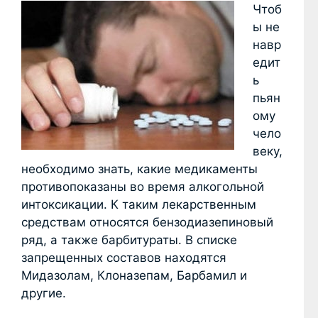
Чтоб
ы не
навр
едит
ь
пьян
ому
чело
веку,
необходимо знать, какие медикаменты
противопоказаны во время алкогольной
интоксикации. К таким лекарственным
средствам относятся бензодиазепиновый
ряд, а также барбитураты. В списке
запрещенных составов находятся
Мидазолам, Клоназепам, Барбамил и
другие.