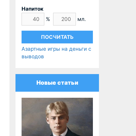
Напиток
%
мл.
Азартные игры на деньги с
выводов
Новые статьи