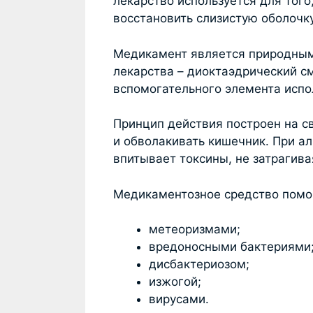
лекарство используется для того
восстановить слизистую оболочк
Медикамент является природным
лекарства – диоктаэдрический с
вспомогательного элемента испо
Принцип действия построен на с
и обволакивать кишечник. При а
впитывает токсины, не затрагив
Медикаментозное средство помог
метеоризмами;
вредоносными бактериями
дисбактериозом;
изжогой;
вирусами.