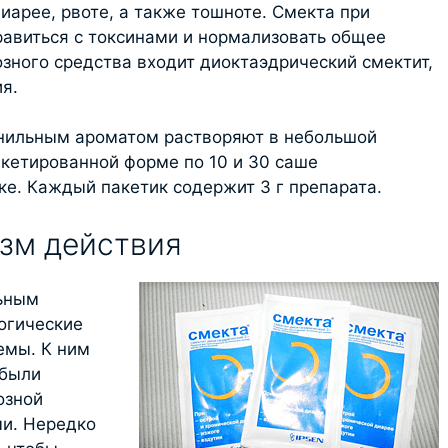
иарее, рвоте, а также тошноте. Смекта при
авиться с токсинами и нормализовать общее
зного средства входит диоктаэдрический смектит,
ия.
анильным ароматом растворяют в небольшой
акетированной форме по 10 и 30 саше
ке. Каждый пакетик содержит 3 г препарата.
зм действия
льным
огические
емы. К ним
 были
озной
ми. Нередко