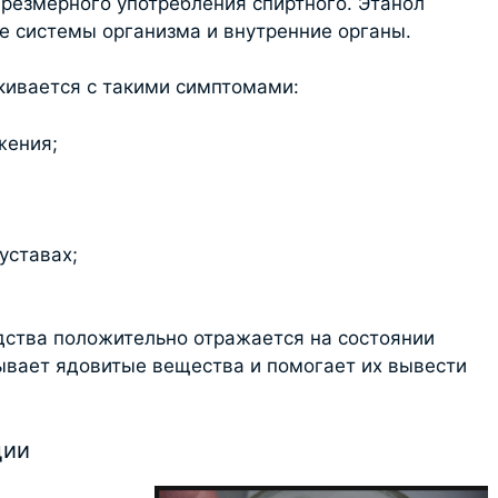
резмерного употребления спиртного. Этанол
се системы организма и внутренние органы.
кивается с такими симптомами:
жения;
уставах;
дства положительно отражается на состоянии
ывает ядовитые вещества и помогает их вывести
ции