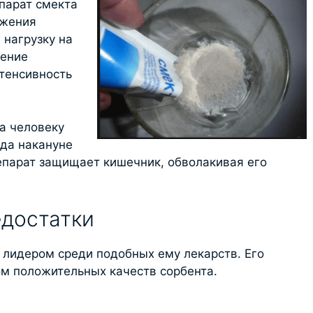
парат смекта
ожения
 нагрузку на
ление
тенсивность
а человеку
гда накануне
епарат защищает кишечник, обволакивая его
едостатки
 лидером среди подобных ему лекарств. Его
ом положительных качеств сорбента.