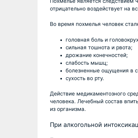
Похмелье является следствием ч
отрицательно воздействует на в
Во время похмелья человек стал
головная боль и головокру
сильная тошнота и рвота;
дрожание конечностей;
слабость мышц;
болезненные ощущения в с
сухость во рту.
Действие медикаментозного сре
человека. Лечебный состав впит
из организма.
При алкогольной интоксика