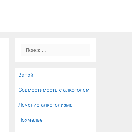
П
о
и
с
Запой
к
:
Совместимость с алкоголем
Лечение алкоголизма
Похмелье