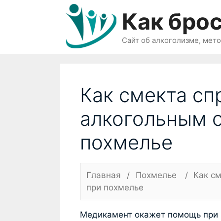
Перейти
Как брос
к
содержимому
Сайт об алкоголизме, мет
Как смекта сп
алкогольным 
похмелье
Главная
/
Похмелье
/
Как с
при похмелье
Медикамент окажет помощь при 