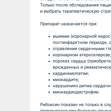
Только после обследования паци
и выбрать терапевтическую стра
Препарат назначается при:
ишемии (коронарной недос
постинфарктном периоде, с
отравлении сердечными гл
коронарном атеросклерозе
пороках сердца (приобрете
врожденных и ревматическ
кардиомиопатии;
миокардите;
нарушениях ритма сердеч
миокардиодистрофии.
Рибоксин показан не только в сл
применяется при болезнях печени