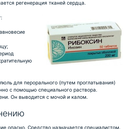
ается регенерация тканей сердца.
:
равновесие
цу;
период
кратительную
илюль для перорального (путем проглатывания)
нно с помощью специального раствора.
ни. Он выводится с мочой и калом.
енению
ние опасно. Средство назначается специалистом.