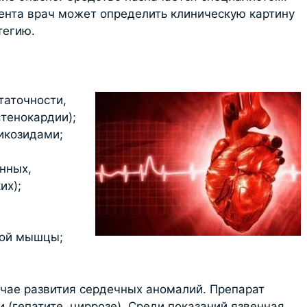
ента врач может определить клиническую картину
тегию.
таточности,
тенокардии);
икозидами;
;
нных,
их);
ной мышцы;
учае развития сердечных аномалий. Препарат
 (гепатите, циррозе). Среди показаний язвенная