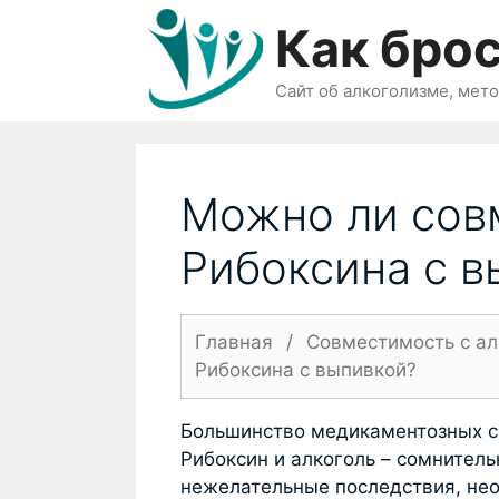
Перейти
Как брос
к
содержимому
Сайт об алкоголизме, мет
Можно ли сов
Рибоксина с в
Главная
/
Совместимость с а
Рибоксина с выпивкой?
Большинство медикаментозных с
Рибоксин и алкоголь – сомнител
нежелательные последствия, нео