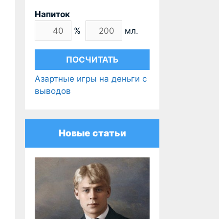
Напиток
%
мл.
Азартные игры на деньги с
выводов
Новые статьи