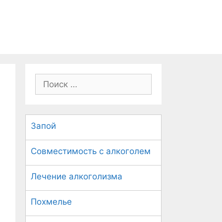
П
о
и
с
Запой
к
:
Совместимость с алкоголем
Лечение алкоголизма
Похмелье