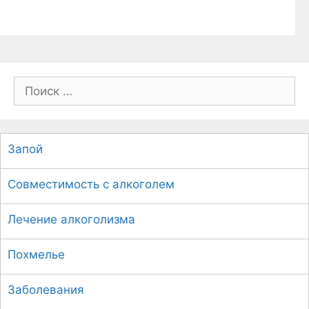
П
о
и
с
Запой
к
:
Совместимость с алкоголем
Лечение алкоголизма
Похмелье
Заболевания