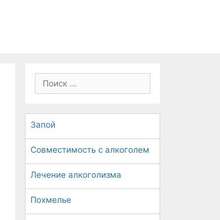
П
о
и
с
Запой
к
:
Совместимость с алкоголем
Лечение алкоголизма
Похмелье