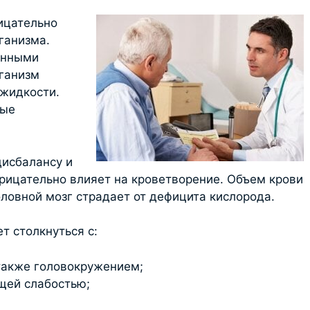
ицательно
ганизма.
онными
рганизм
 жидкости.
ные
дисбалансу и
рицательно влияет на кроветворение. Объем крови
оловной мозг страдает от дефицита кислорода.
т столкнуться с:
кже головокружением;
ей слабостью;