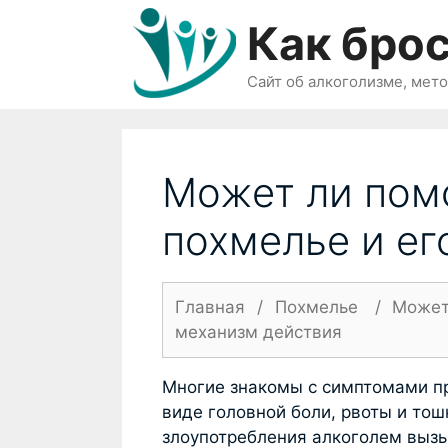
Перейти
Как брос
к
содержимому
Сайт об алкоголизме, мет
Может ли пом
похмелье и ег
Главная
/
Похмелье
/
Может
механизм действия
Многие знакомы с симптомами п
виде головной боли, рвоты и то
злоупотребления алкоголем выз