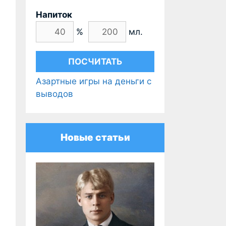
Напиток
%
мл.
Азартные игры на деньги с
выводов
Новые статьи