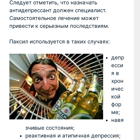
Следует отметить, что назначать
антидепрессант должен специалист.
Самостоятельное лечение может
привести к серьезным последствиям.
Паксил используется в таких случаях:
депр
есси
я в
хрон
ичес
кой
фор
ме;
навя
зчивые состояния;
реактивная и атипичная депрессия;