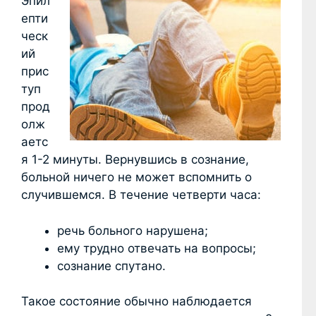
Эпил
епти
ческ
ий
прис
туп
прод
олж
аетс
я 1-2 минуты. Вернувшись в сознание,
больной ничего не может вспомнить о
случившемся. В течение четверти часа:
речь больного нарушена;
ему трудно отвечать на вопросы;
сознание спутано.
Такое состояние обычно наблюдается