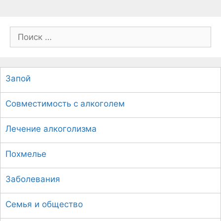
П
о
и
с
Запой
к
:
Совместимость с алкоголем
Лечение алкоголизма
Похмелье
Заболевания
Семья и общество