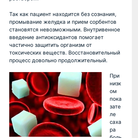
Так как пациент находится без сознания,
промывание желудка и прием сорбентов
становятся невозможными. Внутривенное
введение антиоксидантов помогает
частично защитить организм от
токсических веществ. Восстановительный
процесс довольно продолжительный.
При
низк
ом
пока
зате
ле
саха
ра
боль