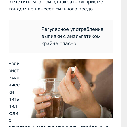
отметить, что при однократном приеме
тандем не нанесет сильного вреда.
Регулярное употребление
выпивки с анальгетиком
крайне опасно.
Если
сист
емат
ичес
ки
пить
пил
юли
с