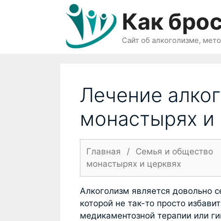
Перейти
Как брос
к
содержимому
Сайт об алкоголизме, мет
Лечение алког
монастырях и
Главная
/
Семья и общество
монастырях и церквях
Алкоголизм является довольно с
которой не так-то просто избави
медикаментозной терапии или гип