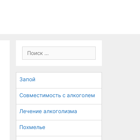
П
о
и
с
Запой
к
:
Совместимость с алкоголем
Лечение алкоголизма
Похмелье