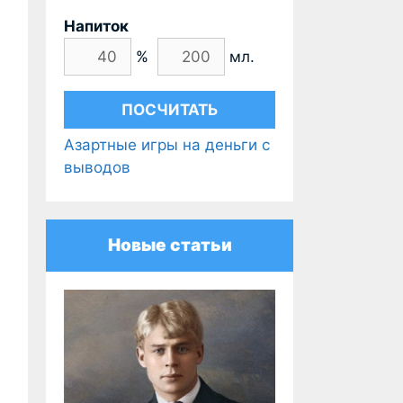
Напиток
%
мл.
Азартные игры на деньги с
выводов
Новые статьи