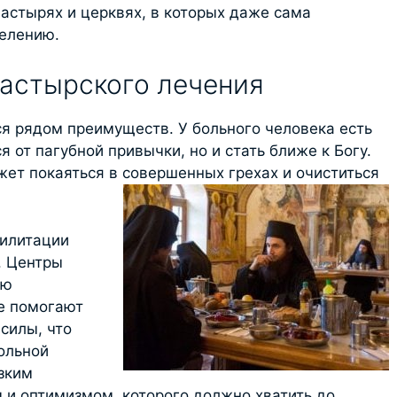
астырях и церквях, в которых даже сама
целению.
астырского лечения
я рядом преимуществ. У больного человека есть
 от пагубной привычки, но и стать ближе к Богу.
жет покаяться в совершенных грехах и очиститься
билитации
. Центры
ию
е помогают
силы, что
ольной
изким
 и оптимизмом, которого должно хватить до