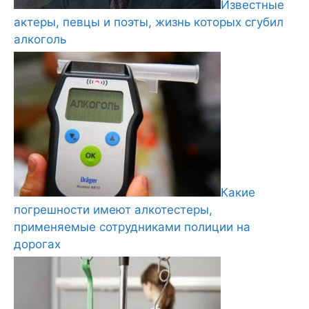
Известные
актеры, певцы и поэты, жизнь которых сгубил
алкоголь
Какие
погрешности имеют алкотестеры,
применяемые сотрудниками полиции на
дорогах