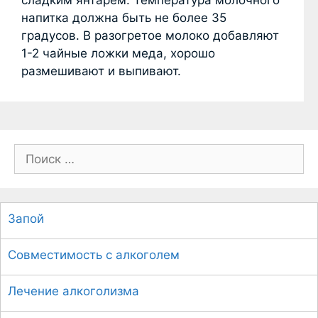
сладким янтарем. Температура молочного
напитка должна быть не более 35
градусов. В разогретое молоко добавляют
1-2 чайные ложки меда, хорошо
размешивают и выпивают.
П
о
и
с
Запой
к
:
Совместимость с алкоголем
Лечение алкоголизма