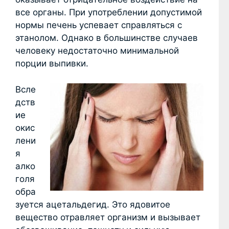
все органы. При употреблении допустимой
нормы печень успевает справляться с
этанолом. Однако в большинстве случаев
человеку недостаточно минимальной
порции выпивки.
Всле
дств
ие
окис
лени
я
алко
голя
обра
зуется ацетальдегид. Это ядовитое
вещество отравляет организм и вызывает