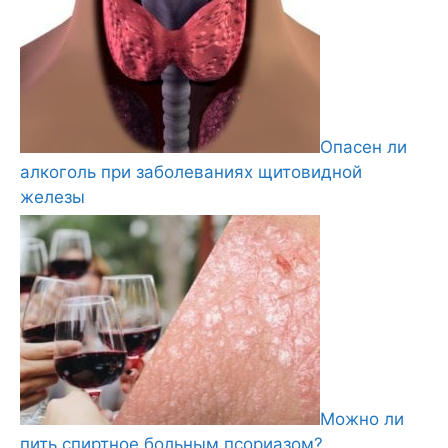
Опасен ли
алкоголь при заболеваниях щитовидной
железы
Можно ли
пить спиртное больным псориазом?