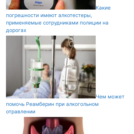
Какие
погрешности имеют алкотестеры,
применяемые сотрудниками полиции на
дорогах
Чем может
помочь Реамберин при алкогольном
отравлении