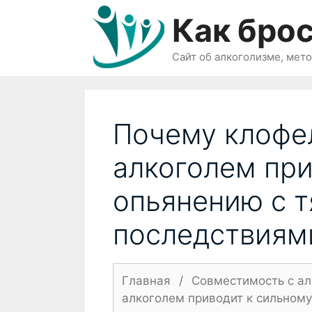
Перейти
Как брос
к
содержимому
Сайт об алкоголизме, мет
Почему клофел
алкоголем при
опьянению с 
последствиям
Главная
/
Совместимость с а
алкоголем приводит к сильном