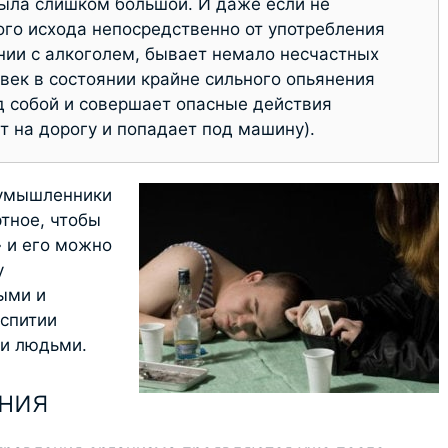
была слишком большой. И даже если не
го исхода непосредственно от употребления
нии с алкоголем, бывает немало несчастных
овек в состоянии крайне сильного опьянения
д собой и совершает опасные действия
т на дорогу и попадает под машину).
оумышленники
тное, чтобы
 и его можно
у
ыми и
спитии
ми людьми.
ния