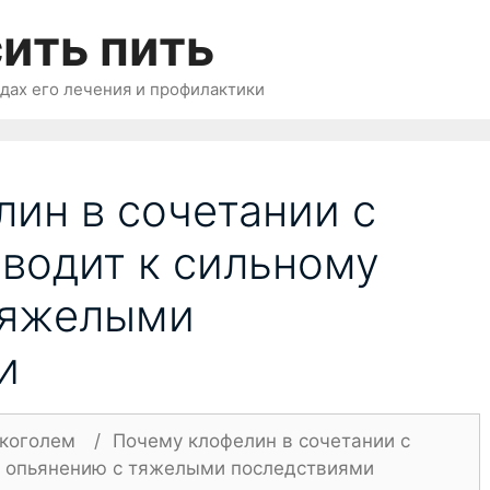
ить пить
одах его лечения и профилактики
ин в сочетании с
водит к сильному
тяжелыми
и
лкоголем
/
Почему клофелин в сочетании с
у опьянению с тяжелыми последствиями