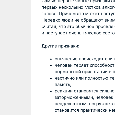
Самые первые явные признаки о
первых нескольких глотков алког
голове. Причем это может насту
Нередко люди не обращают вним
считая, что это обычное проявле
и наступает очень тяжелое состо
Другие признаки:
опьянение происходит сли
человек теряет способност
нормальной ориентации в п
частично или полностью те
память;
реакции становятся сильно
заторможенными, человек 
неадекватным, погружается
становится практически н