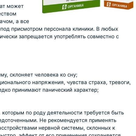
рат может
еством
ачом, а все
под присмотром персонала клиники. В любых
рически запрещается употреблять совместно с
му, склоняет человека ко сну;
ционального напряжения, чувства страха, тревоги,
едко принимают панический характер;
 которым по роду деятельности требуется быть
едоточенными. Не рекомендуется применять
сстройствами нервной системы, склонных к
быстро, эффект от его применения сохраняется