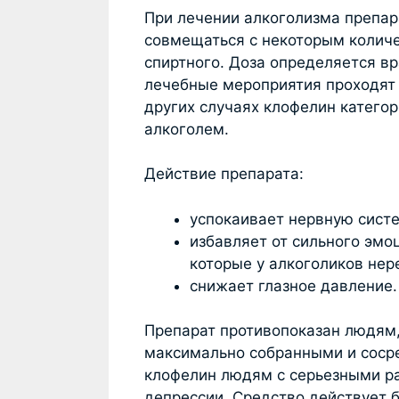
При лечении алкоголизма препа
совмещаться с некоторым колич
спиртного. Доза определяется вр
лечебные мероприятия проходят 
других случаях клофелин катего
алкоголем.
Действие препарата:
успокаивает нервную систе
избавляет от сильного эмо
которые у алкоголиков нер
снижает глазное давление.
Препарат противопоказан людям,
максимально собранными и соср
клофелин людям с серьезными ра
депрессии. Средство действует 