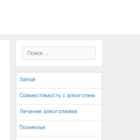
П
о
и
с
Запой
к
:
Совместимость с алкоголем
Лечение алкоголизма
Похмелье