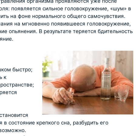
травления организма проявляются уже после
оля: появляется сильное головокружение, «шум» в
пить на фоне нормального общего самочувствия.
ания на мгновенно появившееся головокружение,
ние опьянения. В результате теряется бдительность
яние.
шком быстро;
ь к
ространстве;
ряется
становится
 в состояние крепкого сна, разбудить его
евозможно.