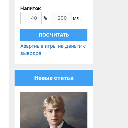
Напиток
%
мл.
Азартные игры на деньги с
выводов
Новые статьи