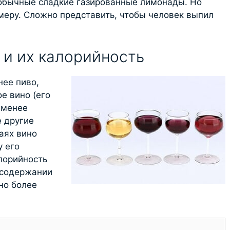
 обычные сладкие газированные лимонады. Но
 меру. Сложно представить, чтобы человек выпил
 и их калорийность
нее пиво,
е вино (его
 менее
 другие
аях вино
у его
лорийность
 содержании
но более