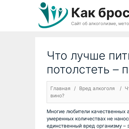
Перейти
Как брос
к
содержимому
Сайт об алкоголизме, мет
Что лучше пит
потолстеть – 
Главная
/
Вред алкоголя
/
Ч
вино?
Многие любители качественных а
умеренных количествах не нанос
единственный вред организму – э