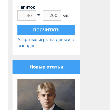
Напиток
%
мл.
Азартные игры на деньги с
выводов
Новые статьи