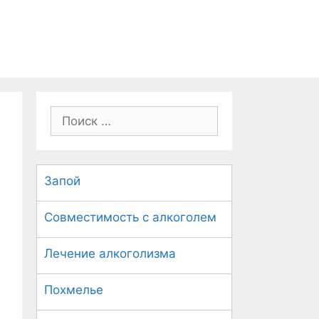
П
о
и
с
Запой
к
:
Совместимость с алкоголем
Лечение алкоголизма
Похмелье