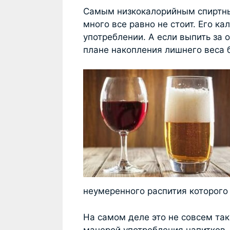
Самым низкокалорийным спиртным
много все равно не стоит. Его к
употреблении. А если выпить за о
плане накопления лишнего веса 
неумеренного распития которого
На самом деле это не совсем так
манерой употребления напитков.