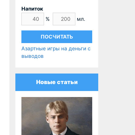
Напиток
%
мл.
Азартные игры на деньги с
выводов
Новые статьи