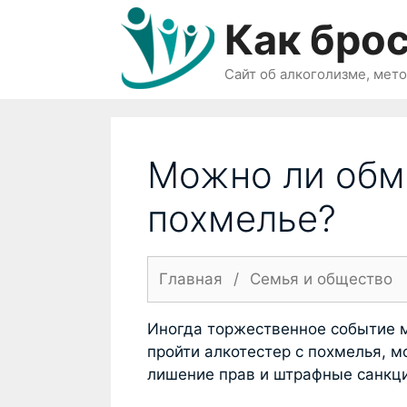
Перейти
Как брос
к
содержимому
Сайт об алкоголизме, мет
Можно ли обм
похмелье?
Главная
/
Семья и общество
Иногда торжественное событие м
пройти алкотестер с похмелья, 
лишение прав и штрафные санкци