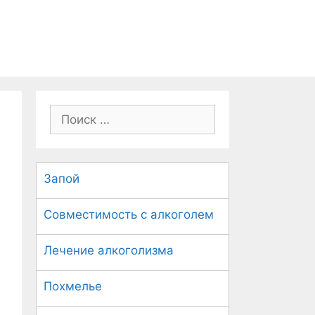
П
о
и
с
Запой
к
:
Совместимость с алкоголем
Лечение алкоголизма
Похмелье