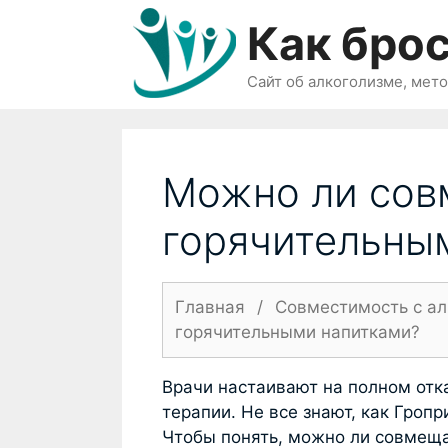
Перейти
Как брос
к
содержимому
Сайт об алкоголизме, мет
Можно ли сов
горячительны
Главная
/
Совместимость с а
горячительными напитками?
Врачи настаивают на полном отк
терапии. Не все знают, как Гроп
Чтобы понять, можно ли совмеща