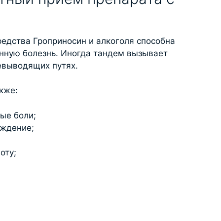
едства Гроприносин и алкоголя способна
ную болезнь. Иногда тандем вызывает
евыводящих путях.
кже:
ые боли;
уждение;
оту;