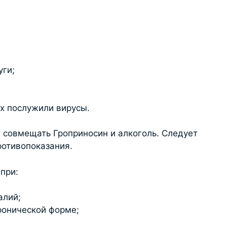
уги;
х послужили вирусы.
т совмещать Гроприносин и алкоголь. Следует
ротивопоказания.
при:
алий;
ронической форме;