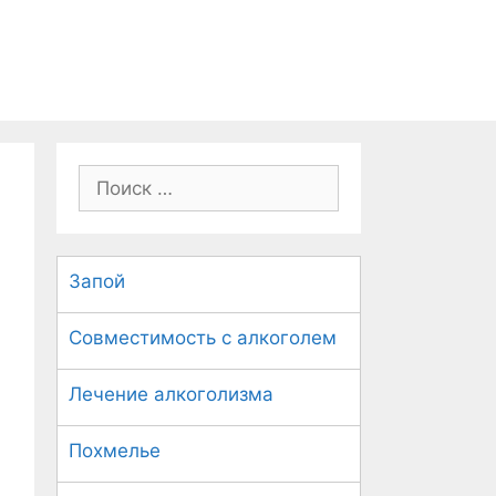
П
о
и
с
Запой
к
:
Совместимость с алкоголем
Лечение алкоголизма
Похмелье