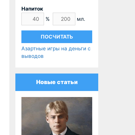
Напиток
%
мл.
Азартные игры на деньги с
выводов
Новые статьи