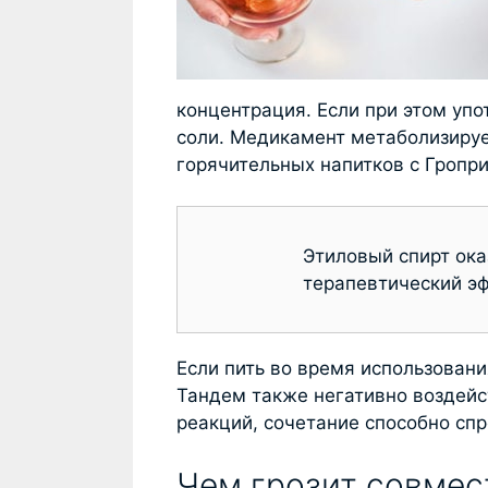
концентрация. Если при этом упо
соли. Медикамент метаболизиру
горячительных напитков с Гропри
Этиловый спирт ока
терапевтический эф
Если пить во время использовани
Тандем также негативно воздейс
реакций, сочетание способно сп
Чем грозит совмес