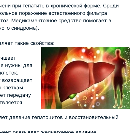
чени при гепатите в хронической форме. Среди
гольное поражение естественного фильтра
атоз. Медикаментозное средство помогает в
ного синдрома).
ляет такие свойства:
учшает
ые нужны для
клеток.
т возвращает
 клеткам
ует передачу
твляется
яет деление гепатоцитов и восстановительный
мент оказывает желчегонное влияние.