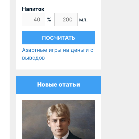
Напиток
%
мл.
Азартные игры на деньги с
выводов
Новые статьи