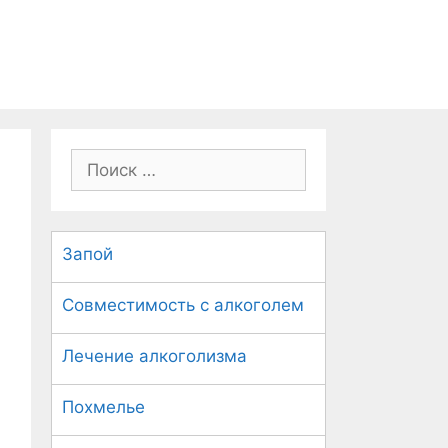
П
о
и
с
Запой
к
:
Совместимость с алкоголем
Лечение алкоголизма
Похмелье