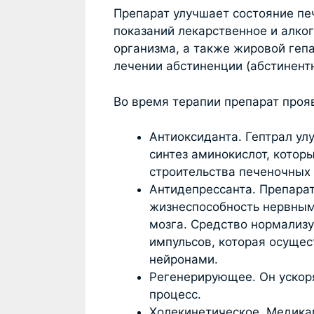
Препарат улучшает состояние пе
показаний лекарственное и алко
организма, а также жировой геп
лечении абстиненции (абстинент
Во время терапии препарат прояв
Антиоксиданта. Гептрал ул
синтез аминокислот, котор
строительства печеночных 
Антидепрессанта. Препара
жизнеспособность нервным
мозга. Средство нормализ
импульсов, которая осущес
нейронами.
Регенерирующее. Он ускор
процесс.
Холекинетическое. Медика