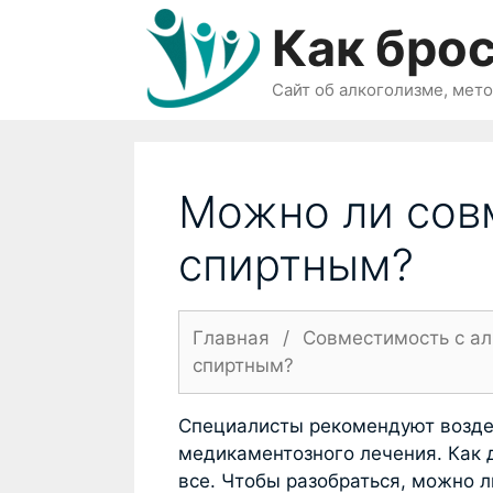
Перейти
Как брос
к
содержимому
Сайт об алкоголизме, мет
Можно ли сов
спиртным?
Главная
/
Совместимость с а
спиртным?
Специалисты рекомендуют возде
медикаментозного лечения. Как д
все. Чтобы разобраться, можно л