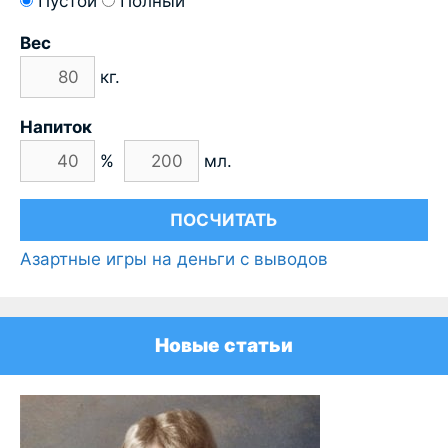
Пустой
Полный
Вес
кг.
Напиток
%
мл.
Азартные игры на деньги с выводов
Новые статьи