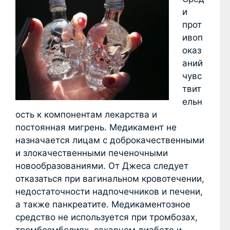
и
прот
ивоп
оказ
аний
чувс
твит
ельн
ость к компонентам лекарства и
постоянная мигрень. Медикамент не
назначается лицам с доброкачественными
и злокачественными печеночными
новообразованиями. От Джеса следует
отказаться при вагинальном кровотечении,
недостаточности надпочечников и печени,
а также панкреатите. Медикаментозное
средство не используется при тромбозах,
тромбоэмболиях, сахарном диабете и