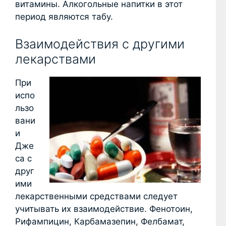
витамины. Алкогольные напитки в этот
период являются табу.
Взаимодействия с другими
лекарствами
При
испо
льзо
вани
и
Дже
са с
друг
ими
лекарственными средствами следует
учитывать их взаимодействие. Фенотоин,
Рифампицин, Карбамазепин, Фелбамат,