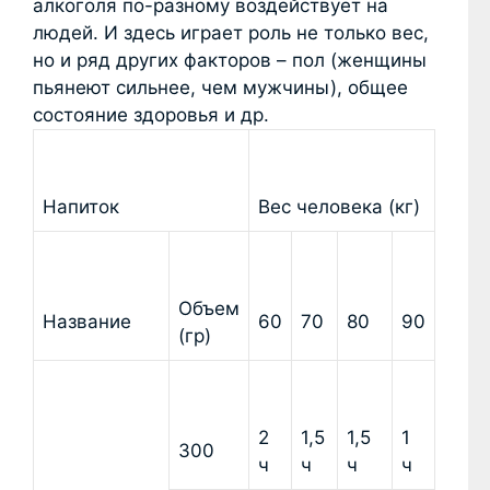
алкоголя по-разному воздействует на
людей. И здесь играет роль не только вес,
но и ряд других факторов – пол (женщины
пьянеют сильнее, чем мужчины), общее
состояние здоровья и др.
Напиток
Вес человека (кг)
Объем
Название
60
70
80
90
(гр)
2
1,5
1,5
1
300
ч
ч
ч
ч