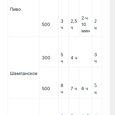
Пиво
2 ч
2 
3
2,5
500
10
ч
ч
ч
мин
5
3
300
4 ч
ч
ч
Шампанское
5 
8
500
7 ч
6 ч
ч
ч