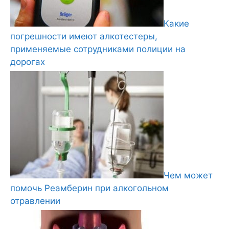
Какие
погрешности имеют алкотестеры,
применяемые сотрудниками полиции на
дорогах
Чем может
помочь Реамберин при алкогольном
отравлении