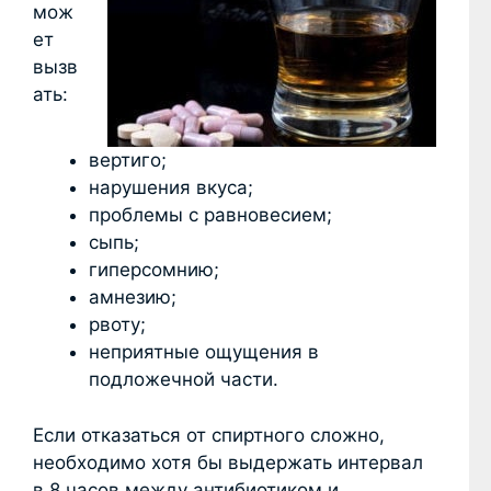
мож
ет
вызв
ать:
вертиго;
нарушения вкуса;
проблемы с равновесием;
сыпь;
гиперсомнию;
амнезию;
рвоту;
неприятные ощущения в
подложечной части.
Если отказаться от спиртного сложно,
необходимо хотя бы выдержать интервал
в 8 часов между антибиотиком и