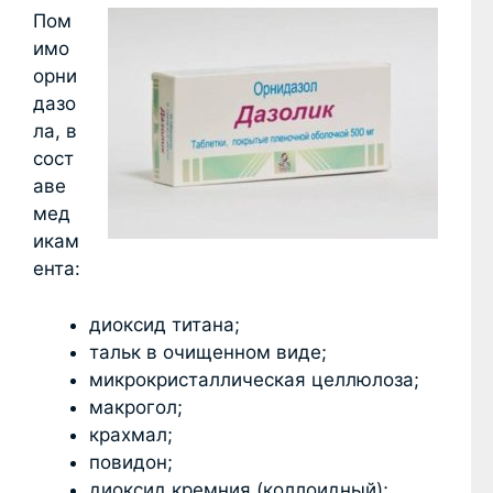
Пом
имо
орни
дазо
ла, в
сост
аве
мед
икам
ента:
диоксид титана;
тальк в очищенном виде;
микрокристаллическая целлюлоза;
макрогол;
крахмал;
повидон;
диоксид кремния (коллоидный);