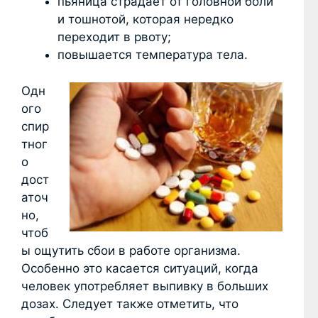
пьяница страдает от головной боли
и тошнотой, которая нередко
переходит в рвоту;
повышается температура тела.
Одн
ого
спир
тног
о
дост
аточ
но,
чтоб
ы ощутить сбои в работе организма.
Особенно это касается ситуаций, когда
человек употребляет выпивку в больших
дозах. Следует также отметить, что