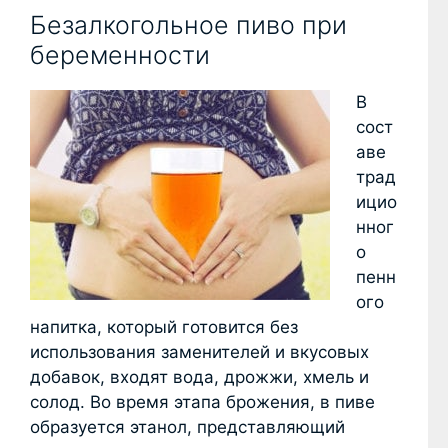
Безалкогольное пиво при
беременности
В
сост
аве
трад
ицио
нног
о
пенн
ого
напитка, который готовится без
использования заменителей и вкусовых
добавок, входят вода, дрожжи, хмель и
солод. Во время этапа брожения, в пиве
образуется этанол, представляющий