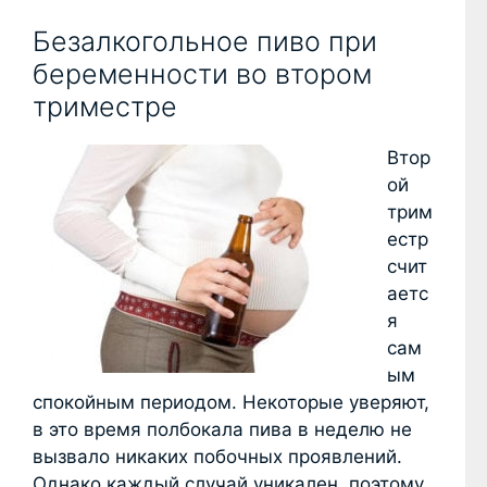
Безалкогольное пиво при
беременности во втором
триместре
Втор
ой
трим
естр
счит
аетс
я
сам
ым
спокойным периодом. Некоторые уверяют,
в это время полбокала пива в неделю не
вызвало никаких побочных проявлений.
Однако каждый случай уникален, поэтому