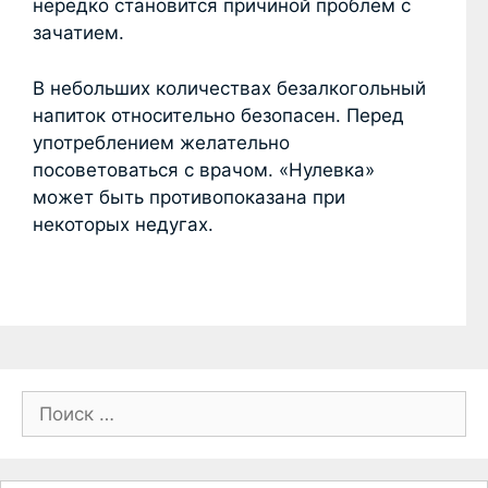
нередко становится причиной проблем с
зачатием.
В небольших количествах безалкогольный
напиток относительно безопасен. Перед
употреблением желательно
посоветоваться с врачом. «Нулевка»
может быть противопоказана при
некоторых недугах.
П
о
и
с