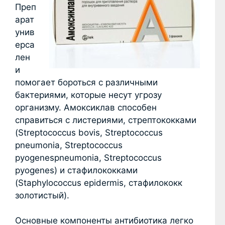
Преп
арат
унив
ерса
лен
и
помогает бороться с различными
бактериями, которые несут угрозу
организму. Амоксиклав способен
справиться с листериями, стрептококками
(Streptococcus bovis, Streptococcus
pneumonia, Streptococcus
pyogenespneumonia, Streptococcus
pyogenes) и стафилококками
(Staphylococcus epidermis, стафилококк
золотистый).
Основные компоненты антибиотика легко