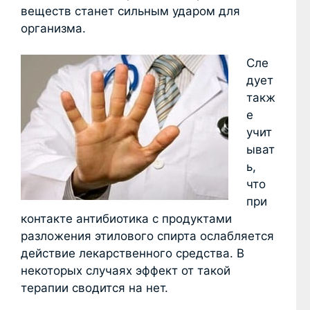
веществ станет сильным ударом для
организма.
Сле
дует
такж
е
учит
ыват
ь,
что
при
контакте антибиотика с продуктами
разложения этилового спирта ослабляется
действие лекарственного средства. В
некоторых случаях эффект от такой
терапии сводится на нет.