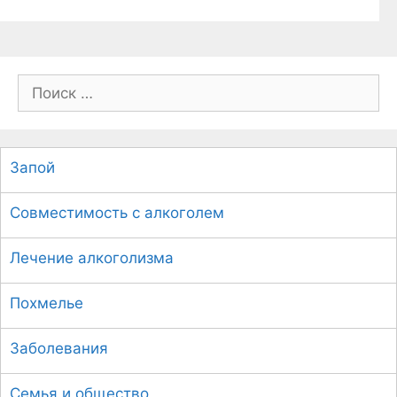
П
о
и
с
Запой
к
:
Совместимость с алкоголем
Лечение алкоголизма
Похмелье
Заболевания
Семья и общество