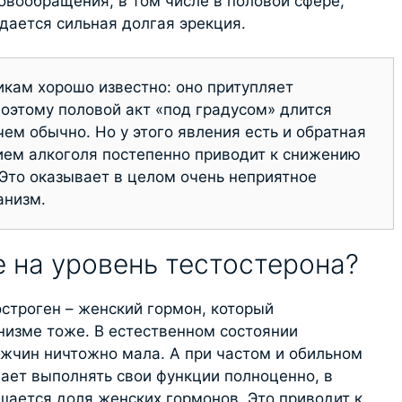
овообращения, в том числе в половой сфере,
дается сильная долгая эрекция.
кам хорошо известно: оно притупляет
поэтому половой акт «под градусом» длится
чем обычно. Но у этого явления есть и обратная
ием алкоголя постепенно приводит к снижению
Это оказывает в целом очень неприятное
анизм.
е на уровень тестостерона?
строген – женский гормон, который
изме тоже. В естественном состоянии
ужчин ничтожно мала. А при частом и обильном
вает выполнять свои функции полноценно, в
шается доля женских гормонов. Это приводит к