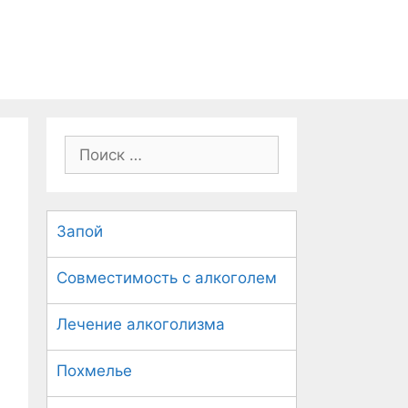
П
о
и
с
Запой
к
:
Совместимость с алкоголем
Лечение алкоголизма
Похмелье