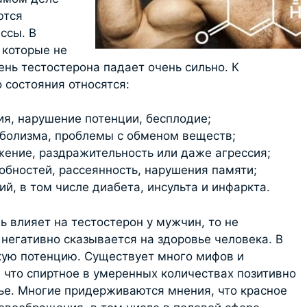
ются
ссы. В
 которые не
ень тестостерона падает очень сильно. К
 состояния относятся:
я, нарушение потенции, бесплодие;
болизма, проблемы с обменом веществ;
жение, раздражительность или даже агрессия;
бностей, рассеянность, нарушения памяти;
й, в том числе диабета, инсульта и инфаркта.
ль влияет на тестостерон у мужчин, то не
 негативно сказывается на здоровье человека. В
кую потенцию. Существует много мифов и
 что спиртное в умеренных количествах позитивно
ье. Многие придерживаются мнения, что красное