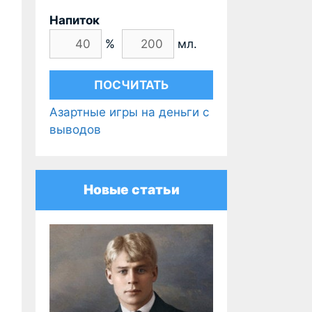
Напиток
%
мл.
Азартные игры на деньги с
выводов
Новые статьи