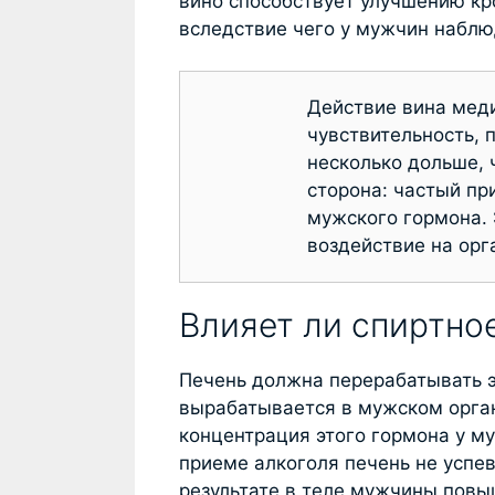
вино способствует улучшению кр
вследствие чего у мужчин наблю
Действие вина меди
чувствительность, 
несколько дольше, 
сторона: частый пр
мужского гормона. 
воздействие на орг
Влияет ли спиртно
Печень должна перерабатывать э
вырабатывается в мужском орган
концентрация этого гормона у м
приеме алкоголя печень не успе
результате в теле мужчины повы