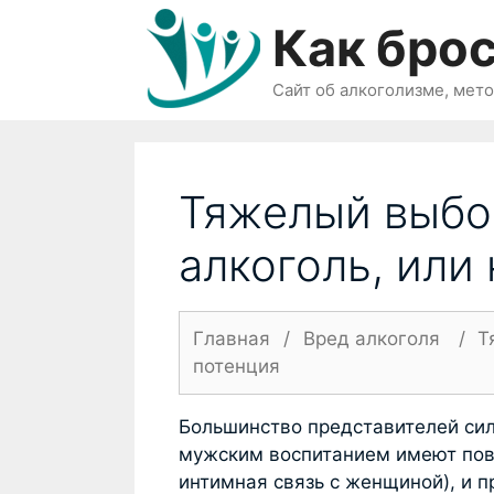
Перейти
Как брос
к
содержимому
Сайт об алкоголизме, мет
Тяжелый выбо
алкоголь, или
Главная
/
Вред алкоголя
/
Т
потенция
Большинство представителей сил
мужским воспитанием имеют повы
интимная связь с женщиной), и п