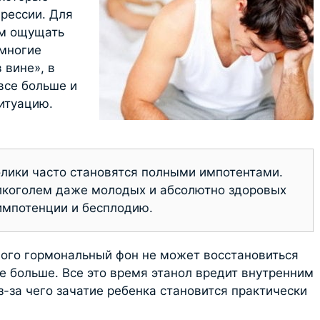
прессии. Для
ем ощущать
 многие
 вине», в
все больше и
ситуацию.
лики часто становятся полными импотентами.
лкоголем даже молодых и абсолютно здоровых
импотенции и бесплодию.
ного гормональный фон не может восстановиться
же больше. Все это время этанол вредит внутренним
з-за чего зачатие ребенка становится практически