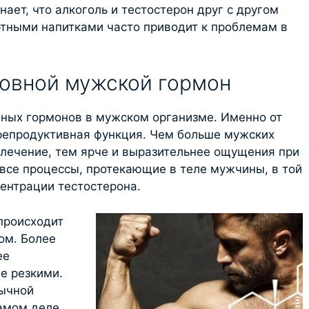
нает, что алкоголь и тестостерон друг с другом
тными напитками часто приводит к проблемам в
овной мужской гормон
жных гормонов в мужском организме. Именно от
 репродуктивная функция. Чем больше мужских
влечение, тем ярче и выразительнее ощущения при
 все процессы, протекающие в теле мужчины, в той
центрации тестостерона.
происходит
ом. Более
ее
е резкими.
ычной
самом деле